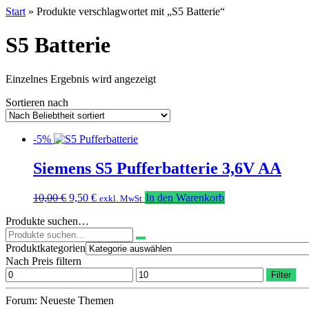
Start
» Produkte verschlagwortet mit „S5 Batterie“
S5 Batterie
Einzelnes Ergebnis wird angezeigt
Sortieren nach
-5%
Siemens S5 Pufferbatterie 3,6V AA
Ursprünglicher
Aktueller
10,00
€
9,50
€
In den Warenkorb
exkl. MwSt
Preis
Preis
Produkte suchen…
war:
ist:
Suchen
10,00 €
9,50 €.
nach:
Produktkategorien
Nach Preis filtern
Min.
Max.
Filter
Preis
Preis
Forum: Neueste Themen