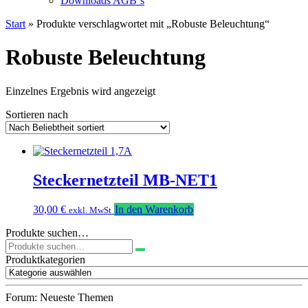
Downloads AGB`s
Start
» Produkte verschlagwortet mit „Robuste Beleuchtung“
Robuste Beleuchtung
Einzelnes Ergebnis wird angezeigt
Sortieren nach
Steckernetzteil MB-NET1
30,00
€
In den Warenkorb
exkl. MwSt
Produkte suchen…
Suchen
nach:
Produktkategorien
Forum: Neueste Themen