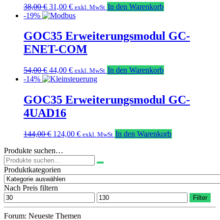
Ursprünglicher
Aktueller
38,00
€
31,00
€
In den Warenkorb
exkl. MwSt
Preis
Preis
-19%
war:
ist:
38,00 €
31,00 €.
GOC35 Erweiterungsmodul GC-
ENET-COM
Ursprünglicher
Aktueller
54,00
€
44,00
€
In den Warenkorb
exkl. MwSt
Preis
Preis
-14%
war:
ist:
54,00 €
44,00 €.
GOC35 Erweiterungsmodul GC-
4UAD16
Ursprünglicher
Aktueller
144,00
€
124,00
€
In den Warenkorb
exkl. MwSt
Preis
Preis
Produkte suchen…
war:
ist:
Suchen
144,00 €
124,00 €.
nach:
Produktkategorien
Nach Preis filtern
Min.
Max.
Filter
Preis
Preis
Forum: Neueste Themen