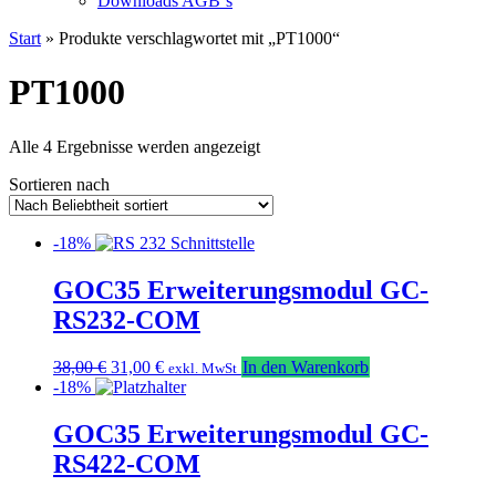
Downloads AGB`s
Start
» Produkte verschlagwortet mit „PT1000“
PT1000
Nach
Alle 4 Ergebnisse werden angezeigt
Beliebtheit
Sortieren nach
sortiert
-18%
GOC35 Erweiterungsmodul GC-
RS232-COM
Ursprünglicher
Aktueller
38,00
€
31,00
€
In den Warenkorb
exkl. MwSt
Preis
Preis
-18%
war:
ist:
38,00 €
31,00 €.
GOC35 Erweiterungsmodul GC-
RS422-COM