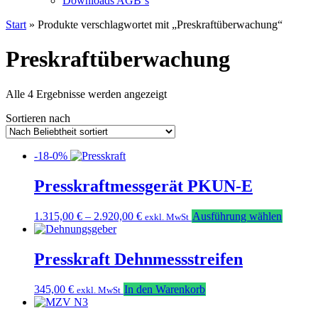
Downloads AGB`s
Start
» Produkte verschlagwortet mit „Preskraftüberwachung“
Preskraftüberwachung
Nach
Alle 4 Ergebnisse werden angezeigt
Beliebtheit
Sortieren nach
sortiert
-18-0%
Presskraftmessgerät PKUN-E
Dieses
1.315,00
€
–
2.920,00
€
Ausführung wählen
exkl. MwSt
Produkt
weist
mehrere
Presskraft Dehnmessstreifen
Variant
auf.
345,00
€
In den Warenkorb
exkl. MwSt
Die
Option
können