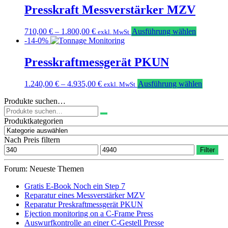
Presskraft Messverstärker MZV
auf
der
Produkt
Dieses
710,00
€
–
1.800,00
€
Ausführung wählen
exkl. MwSt
gewählt
Produkt
-14-0%
werden
weist
mehrere
Presskraftmessgerät PKUN
Varianten
auf.
Dieses
1.240,00
€
–
4.935,00
€
Ausführung wählen
exkl. MwSt
Die
Produkt
Optionen
Produkte suchen…
weist
können
Suchen
mehrere
auf
nach:
Variant
Produktkategorien
der
auf.
Produktse
Die
Nach Preis filtern
gewählt
Option
Min.
Max.
werden
Filter
können
Preis
Preis
auf
Forum: Neueste Themen
der
Produkt
Gratis E-Book Noch ein Step 7
gewählt
Reparatur eines Messverstärker MZV
werden
Reparatur Preskraftmessgerät PKUN
Ejection monitoring on a C-Frame Press
Auswurfkontrolle an einer C-Gestell Presse