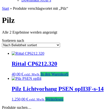
Downloads AGB`s
Start
» Produkte verschlagwortet mit „Pilz“
Pilz
Nach
Alle 2 Ergebnisse werden angezeigt
Beliebtheit
Sortieren nach
sortiert
Rittal CP6212.320
40,00
€
In den Warenkorb
exkl. MwSt
Pilz Lichtvorhang PSEN opII3F-s-14
1.250,00
€
Weiterlesen
exkl. MwSt
Produkte suchen…