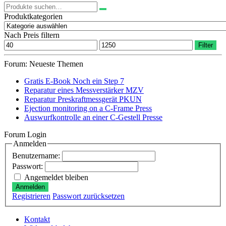
Suchen
nach:
Produktkategorien
Nach Preis filtern
Min.
Max.
Filter
Preis
Preis
Forum: Neueste Themen
Gratis E-Book Noch ein Step 7
Reparatur eines Messverstärker MZV
Reparatur Preskraftmessgerät PKUN
Ejection monitoring on a C-Frame Press
Auswurfkontrolle an einer C-Gestell Presse
Forum Login
Anmelden
Benutzername:
Passwort:
Angemeldet bleiben
Anmelden
Registrieren
Passwort zurücksetzen
Kontakt