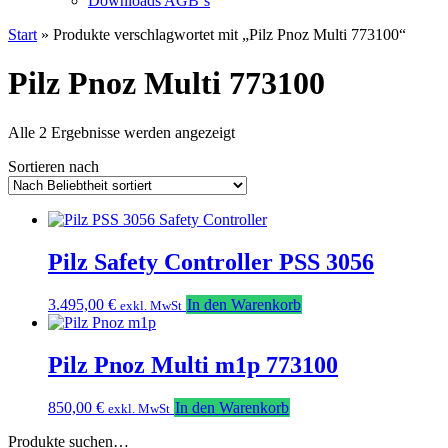
Downloads AGB`s
Start
» Produkte verschlagwortet mit „Pilz Pnoz Multi 773100“
Pilz Pnoz Multi 773100
Nach
Alle 2 Ergebnisse werden angezeigt
Beliebtheit
Sortieren nach
sortiert
Pilz Safety Controller PSS 3056
3.495,00
€
In den Warenkorb
exkl. MwSt
Pilz Pnoz Multi m1p 773100
850,00
€
In den Warenkorb
exkl. MwSt
Produkte suchen…