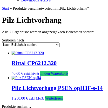
Downloads AGB`s
Start
» Produkte verschlagwortet mit „Pilz Lichtvorhang“
Pilz Lichtvorhang
Alle 2 Ergebnisse werden angezeigt
Nach Beliebtheit sortiert
Sortieren nach
Rittal CP6212.320
40,00
€
In den Warenkorb
exkl. MwSt
Pilz Lichtvorhang PSEN opII3F-s-14
1.250,00
€
Weiterlesen
exkl. MwSt
Produkte suchen…