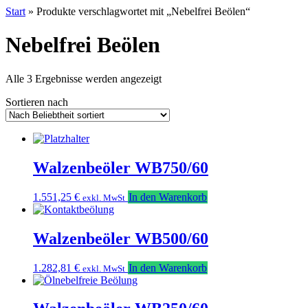
Start
» Produkte verschlagwortet mit „Nebelfrei Beölen“
Nebelfrei Beölen
Nach
Alle 3 Ergebnisse werden angezeigt
Beliebtheit
Sortieren nach
sortiert
Walzenbeöler WB750/60
1.551,25
€
In den Warenkorb
exkl. MwSt
Walzenbeöler WB500/60
1.282,81
€
In den Warenkorb
exkl. MwSt