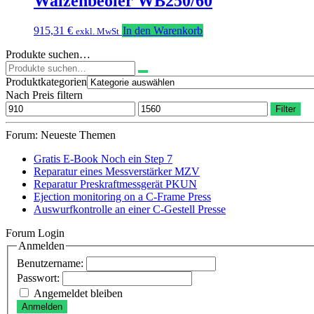
Walzenbeöler WB250/60
915,31
€
In den Warenkorb
exkl. MwSt
Produkte suchen…
Suchen
nach:
Produktkategorien
Nach Preis filtern
Min.
Max.
Filter
Preis
Preis
Forum: Neueste Themen
Gratis E-Book Noch ein Step 7
Reparatur eines Messverstärker MZV
Reparatur Preskraftmessgerät PKUN
Ejection monitoring on a C-Frame Press
Auswurfkontrolle an einer C-Gestell Presse
Forum Login
Anmelden
Benutzername:
Passwort:
Angemeldet bleiben
Anmelden