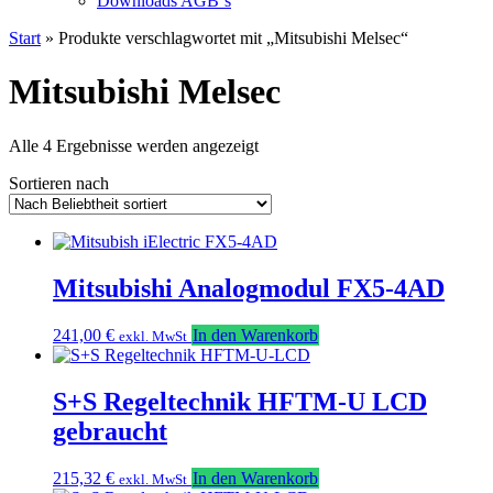
Downloads AGB`s
Start
» Produkte verschlagwortet mit „Mitsubishi Melsec“
Mitsubishi Melsec
Nach
Alle 4 Ergebnisse werden angezeigt
Beliebtheit
Sortieren nach
sortiert
Mitsubishi Analogmodul FX5-4AD
241,00
€
In den Warenkorb
exkl. MwSt
S+S Regeltechnik HFTM-U LCD
gebraucht
215,32
€
In den Warenkorb
exkl. MwSt