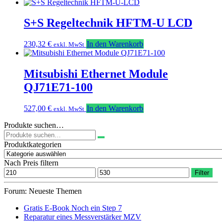
S+S Regeltechnik HFTM-U LCD
230,32
€
In den Warenkorb
exkl. MwSt
Mitsubishi Ethernet Module
QJ71E71-100
527,00
€
In den Warenkorb
exkl. MwSt
Produkte suchen…
Suchen
nach:
Produktkategorien
Nach Preis filtern
Min.
Max.
Filter
Preis
Preis
Forum: Neueste Themen
Gratis E-Book Noch ein Step 7
Reparatur eines Messverstärker MZV