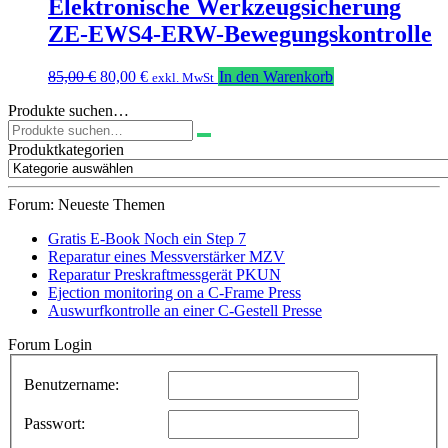
Elektronische Werkzeugsicherung
ZE-EWS4-ERW-Bewegungskontrolle
Ursprünglicher
Aktueller
85,00
€
80,00
€
In den Warenkorb
exkl. MwSt
Preis
Preis
Produkte suchen…
war:
ist:
Suchen
85,00 €
80,00 €.
nach:
Produktkategorien
Forum: Neueste Themen
Gratis E-Book Noch ein Step 7
Reparatur eines Messverstärker MZV
Reparatur Preskraftmessgerät PKUN
Ejection monitoring on a C-Frame Press
Auswurfkontrolle an einer C-Gestell Presse
Forum Login
Benutzername:
Passwort: