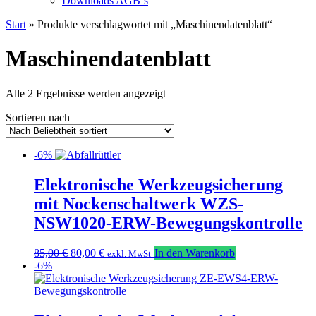
Downloads AGB`s
Start
» Produkte verschlagwortet mit „Maschinendatenblatt“
Maschinendatenblatt
Nach
Alle 2 Ergebnisse werden angezeigt
Beliebtheit
Sortieren nach
sortiert
-6%
Elektronische Werkzeugsicherung
mit Nockenschaltwerk WZS-
NSW1020-ERW-Bewegungskontrolle
Ursprünglicher
Aktueller
85,00
€
80,00
€
In den Warenkorb
exkl. MwSt
Preis
Preis
-6%
war:
ist:
85,00 €
80,00 €.