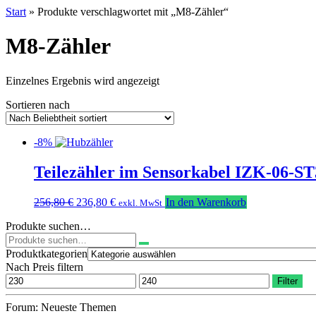
Start
» Produkte verschlagwortet mit „M8-Zähler“
M8-Zähler
Einzelnes Ergebnis wird angezeigt
Sortieren nach
-8%
Teilezähler im Sensorkabel IZK-06-ST
Ursprünglicher
Aktueller
256,80
€
236,80
€
In den Warenkorb
exkl. MwSt
Preis
Preis
Produkte suchen…
war:
ist:
Suchen
256,80 €
236,80 €.
nach:
Produktkategorien
Nach Preis filtern
Min.
Max.
Filter
Preis
Preis
Forum: Neueste Themen