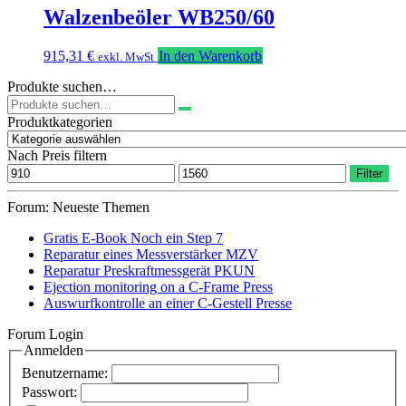
Walzenbeöler WB250/60
915,31
€
In den Warenkorb
exkl. MwSt
Produkte suchen…
Suchen
nach:
Produktkategorien
Nach Preis filtern
Min.
Max.
Filter
Preis
Preis
Forum: Neueste Themen
Gratis E-Book Noch ein Step 7
Reparatur eines Messverstärker MZV
Reparatur Preskraftmessgerät PKUN
Ejection monitoring on a C-Frame Press
Auswurfkontrolle an einer C-Gestell Presse
Forum Login
Anmelden
Benutzername:
Passwort: