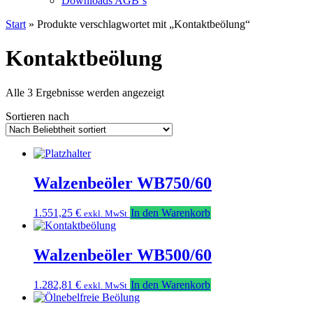
Downloads AGB`s
Start
» Produkte verschlagwortet mit „Kontaktbeölung“
Kontaktbeölung
Nach
Alle 3 Ergebnisse werden angezeigt
Beliebtheit
Sortieren nach
sortiert
Walzenbeöler WB750/60
1.551,25
€
In den Warenkorb
exkl. MwSt
Walzenbeöler WB500/60
1.282,81
€
In den Warenkorb
exkl. MwSt