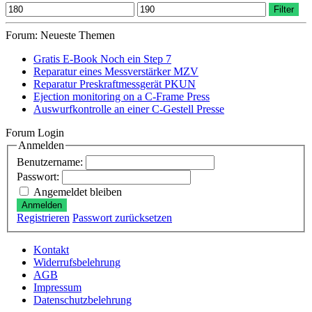
Min.
Max.
Filter
Preis
Preis
Forum: Neueste Themen
Gratis E-Book Noch ein Step 7
Reparatur eines Messverstärker MZV
Reparatur Preskraftmessgerät PKUN
Ejection monitoring on a C-Frame Press
Auswurfkontrolle an einer C-Gestell Presse
Forum Login
Anmelden
Benutzername:
Passwort:
Angemeldet bleiben
Anmelden
Registrieren
Passwort zurücksetzen
Kontakt
Widerrufsbelehrung
AGB
Impressum
Datenschutzbelehrung