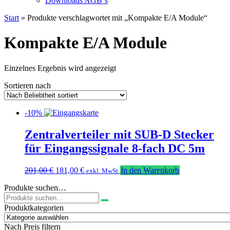
Downloads AGB`s
Start
» Produkte verschlagwortet mit „Kompakte E/A Module“
Kompakte E/A Module
Einzelnes Ergebnis wird angezeigt
Sortieren nach
-10%
Zentralverteiler mit SUB-D Stecker
für Eingangssignale 8-fach DC 5m
Ursprünglicher
Aktueller
201,00
€
181,00
€
In den Warenkorb
exkl. MwSt
Preis
Preis
Produkte suchen…
war:
ist:
Suchen
201,00 €
181,00 €.
nach:
Produktkategorien
Nach Preis filtern