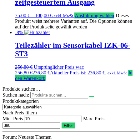
zeitgesteuertem Ausgang
75,00
€
–
100,00
€
Ausführung wählen
Dieses
exkl. MwSt
Produkt weist mehrere Varianten auf. Die Optionen können
auf der Produktseite gewählt werden
-8%
Teilezähler im Sensorkabel IZK-06-
ST3
256,80
€
Ursprünglicher Preis war:
256,80 €
236,80
€
Aktueller Preis ist: 236,80 €.
In
exkl. MwSt
den Warenkorb
Produkte suchen…
Suchen nach:
Produktkategorien
Nach Preis filtern
Min. Preis
Max. Preis
Filter
Forum: Neueste Themen