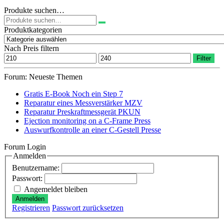
Produkte suchen…
Suchen
nach:
Produktkategorien
Nach Preis filtern
Min.
Max.
Filter
Preis
Preis
Forum: Neueste Themen
Gratis E-Book Noch ein Step 7
Reparatur eines Messverstärker MZV
Reparatur Preskraftmessgerät PKUN
Ejection monitoring on a C-Frame Press
Auswurfkontrolle an einer C-Gestell Presse
Forum Login
Anmelden
Benutzername:
Passwort:
Angemeldet bleiben
Anmelden
Registrieren
Passwort zurücksetzen