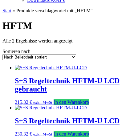
Downloads AGB`s
Start
» Produkte verschlagwortet mit „HFTM“
HFTM
Nach
Alle 2 Ergebnisse werden angezeigt
Beliebtheit
Sortieren nach
sortiert
S+S Regeltechnik HFTM-U LCD
gebraucht
215,32
€
In den Warenkorb
exkl. MwSt
S+S Regeltechnik HFTM-U LCD
230,32
€
In den Warenkorb
exkl. MwSt