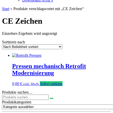
Downloads AGB`s
Start
» Produkte verschlagwortet mit „CE Zeichen“
CE Zeichen
Einzelnes Ergebnis wird angezeigt
Sortieren nach
Pressen mechanisch Retrofit
Modernisierung
0,00
€
Select options
exkl. MwSt
Produkte suchen…
Suchen
nach:
Produktkategorien