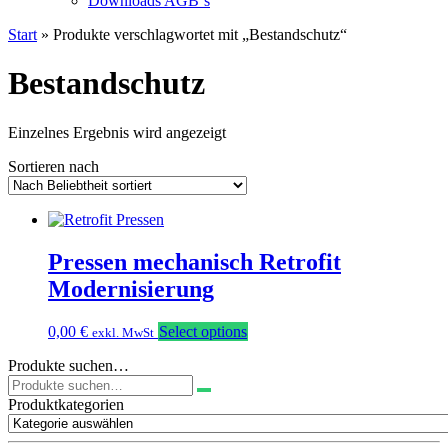
Downloads AGB`s
Start
» Produkte verschlagwortet mit „Bestandschutz“
Bestandschutz
Einzelnes Ergebnis wird angezeigt
Sortieren nach
Pressen mechanisch Retrofit
Modernisierung
0,00
€
Select options
exkl. MwSt
Produkte suchen…
Suchen
nach:
Produktkategorien