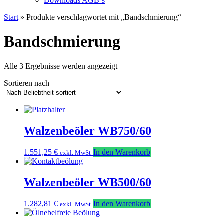
Downloads AGB`s
Start
» Produkte verschlagwortet mit „Bandschmierung“
Bandschmierung
Nach
Alle 3 Ergebnisse werden angezeigt
Beliebtheit
Sortieren nach
sortiert
Walzenbeöler WB750/60
1.551,25
€
In den Warenkorb
exkl. MwSt
Walzenbeöler WB500/60
1.282,81
€
In den Warenkorb
exkl. MwSt