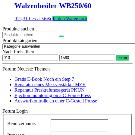
Walzenbeöler WB250/60
915,31
€
In den Warenkorb
exkl. MwSt
Produkte suchen…
Suchen
nach:
Produktkategorien
Nach Preis filtern
Min.
Max.
Filter
Preis
Preis
Forum: Neueste Themen
Gratis E-Book Noch ein Step 7
Reparatur eines Messverstärker MZV
Reparatur Preskraftmessgerät PKUN
Ejection monitoring on a C-Frame Press
Auswurfkontrolle an einer C-Gestell Presse
Forum Login
Benutzername: