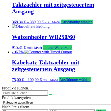
Taktzaehler mit zeitgesteuertem
Ausgang
Dieses
368,34
€
–
380,90
€
Ausführung wählen
exkl. MwSt
Produkt
weist
mehrere
Walzenbeöler WB250/60
Varianten
auf.
915,31
€
In den Warenkorb
exkl. MwSt
Die
-10-7%
Optionen
können
Kabelsatz Taktzaehler mit
auf
der
zeitgesteuertem Ausgang
Produktseit
gewählt
Dieses
75,00
€
–
100,00
€
Ausführung wählen
werden
exkl. MwSt
Produkt
Produkte suchen…
weist
Suchen
mehrere
nach:
Varianten
Produktkategorien
auf.
Die
Nach Preis filtern
Optionen