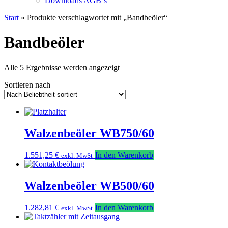
Downloads AGB`s
Start
» Produkte verschlagwortet mit „Bandbeöler“
Bandbeöler
Nach
Alle 5 Ergebnisse werden angezeigt
Beliebtheit
Sortieren nach
sortiert
Walzenbeöler WB750/60
1.551,25
€
In den Warenkorb
exkl. MwSt
Walzenbeöler WB500/60
1.282,81
€
In den Warenkorb
exkl. MwSt