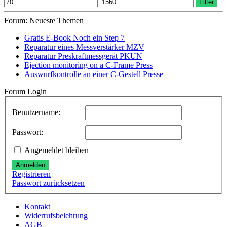
Min.
Max.
Filter
können
Preis
Preis
auf
Forum: Neueste Themen
der
Produktseite
Gratis E-Book Noch ein Step 7
gewählt
Reparatur eines Messverstärker MZV
werden
Reparatur Preskraftmessgerät PKUN
Ejection monitoring on a C-Frame Press
Auswurfkontrolle an einer C-Gestell Presse
Forum Login
Benutzername:
Passwort:
Angemeldet bleiben
Anmelden
Registrieren
Passwort zurücksetzen
Kontakt
Widerrufsbelehrung
AGB