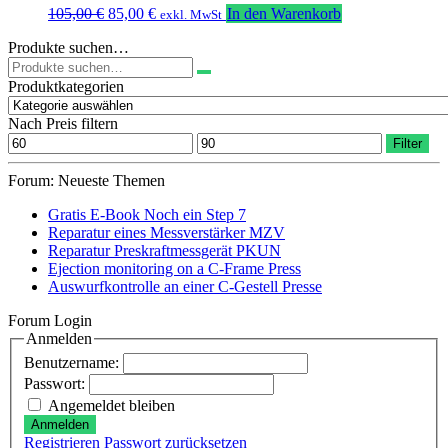
Ursprünglicher
Aktueller
105,00
€
85,00
€
In den Warenkorb
exkl. MwSt
Preis
Preis
Produkte suchen…
war:
ist:
Suchen
105,00 €
85,00 €.
nach:
Produktkategorien
Nach Preis filtern
Min.
Max.
Filter
Preis
Preis
Forum: Neueste Themen
Gratis E-Book Noch ein Step 7
Reparatur eines Messverstärker MZV
Reparatur Preskraftmessgerät PKUN
Ejection monitoring on a C-Frame Press
Auswurfkontrolle an einer C-Gestell Presse
Forum Login
Anmelden
Benutzername:
Passwort:
Angemeldet bleiben
Anmelden
Registrieren
Passwort zurücksetzen