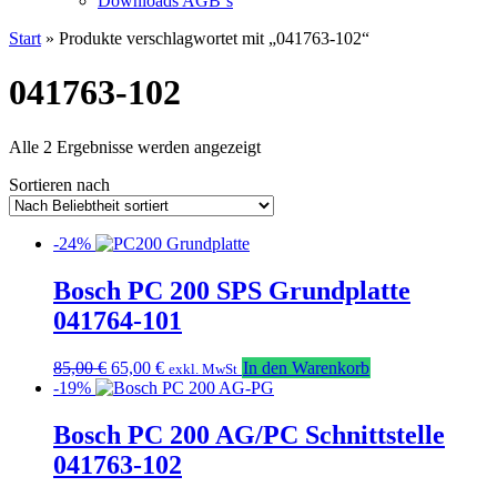
Downloads AGB`s
Start
» Produkte verschlagwortet mit „041763-102“
041763-102
Nach
Alle 2 Ergebnisse werden angezeigt
Beliebtheit
Sortieren nach
sortiert
-24%
Bosch PC 200 SPS Grundplatte
041764-101
Ursprünglicher
Aktueller
85,00
€
65,00
€
In den Warenkorb
exkl. MwSt
Preis
Preis
-19%
war:
ist:
85,00 €
65,00 €.
Bosch PC 200 AG/PC Schnittstelle
041763-102