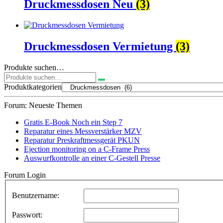
Druckmessdosen Neu
(3)
Druckmessdosen Vermietung
(3)
Produkte suchen…
Suchen
nach:
Produktkategorien
Forum: Neueste Themen
Gratis E-Book Noch ein Step 7
Reparatur eines Messverstärker MZV
Reparatur Preskraftmessgerät PKUN
Ejection monitoring on a C-Frame Press
Auswurfkontrolle an einer C-Gestell Presse
Forum Login
Benutzername:
Passwort: