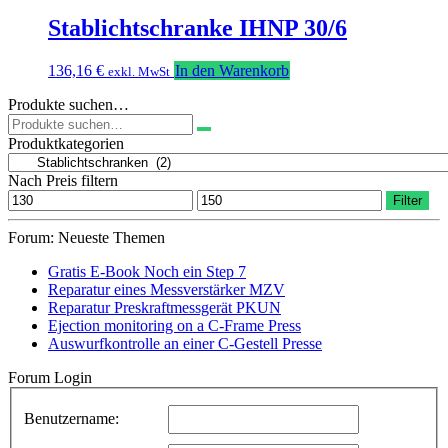
Stablichtschranke IHNP 30/6
136,16
€
In den Warenkorb
exkl. MwSt
Produkte suchen…
Suchen
nach:
Produktkategorien
Nach Preis filtern
Min.
Max.
Filter
Preis
Preis
Forum: Neueste Themen
Gratis E-Book Noch ein Step 7
Reparatur eines Messverstärker MZV
Reparatur Preskraftmessgerät PKUN
Ejection monitoring on a C-Frame Press
Auswurfkontrolle an einer C-Gestell Presse
Forum Login
Benutzername: