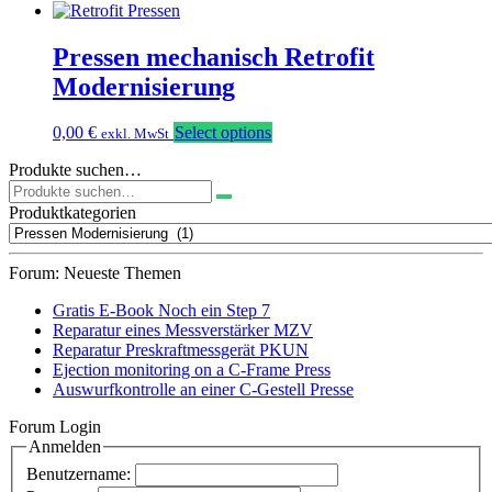
Pressen mechanisch Retrofit
Modernisierung
0,00
€
Select options
exkl. MwSt
Produkte suchen…
Suchen
nach:
Produktkategorien
Forum: Neueste Themen
Gratis E-Book Noch ein Step 7
Reparatur eines Messverstärker MZV
Reparatur Preskraftmessgerät PKUN
Ejection monitoring on a C-Frame Press
Auswurfkontrolle an einer C-Gestell Presse
Forum Login
Anmelden
Benutzername: