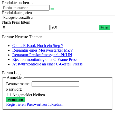
Produkte suchen…
Suchen
nach:
Produktkategorien
Nach Preis filtern
Min.
Max.
Filter
Preis
Preis
Forum: Neueste Themen
Gratis E-Book Noch ein Step 7
Reparatur eines Messverstärker MZV
Reparatur Preskraftmessgerät PKUN
Ejection monitoring on a C-Frame Press
Auswurfkontrolle an einer C-Gestell Presse
Forum Login
Anmelden
Benutzername:
Passwort:
Angemeldet bleiben
Anmelden
Registrieren
Passwort zurücksetzen