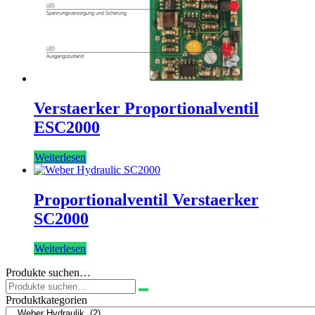
Verstaerker Proportionalventil
ESC2000
Weiterlesen
Proportionalventil Verstaerker
SC2000
Weiterlesen
Produkte suchen…
Suchen
nach:
Produktkategorien