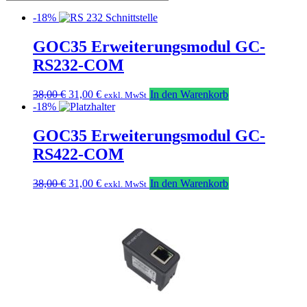
-18%
GOC35 Erweiterungsmodul GC-
RS232-COM
Ursprünglicher
Aktueller
38,00
€
31,00
€
In den Warenkorb
exkl. MwSt
Preis
Preis
-18%
war:
ist:
38,00 €
31,00 €.
GOC35 Erweiterungsmodul GC-
RS422-COM
Ursprünglicher
Aktueller
38,00
€
31,00
€
In den Warenkorb
exkl. MwSt
Preis
Preis
war:
ist:
38,00 €
31,00 €.