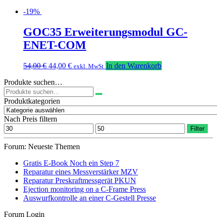
-19%
GOC35 Erweiterungsmodul GC-
ENET-COM
Ursprünglicher
Aktueller
54,00
€
44,00
€
In den Warenkorb
exkl. MwSt
Preis
Preis
Produkte suchen…
war:
ist:
Suchen
54,00 €
44,00 €.
nach:
Produktkategorien
Nach Preis filtern
Min.
Max.
Filter
Preis
Preis
Forum: Neueste Themen
Gratis E-Book Noch ein Step 7
Reparatur eines Messverstärker MZV
Reparatur Preskraftmessgerät PKUN
Ejection monitoring on a C-Frame Press
Auswurfkontrolle an einer C-Gestell Presse
Forum Login