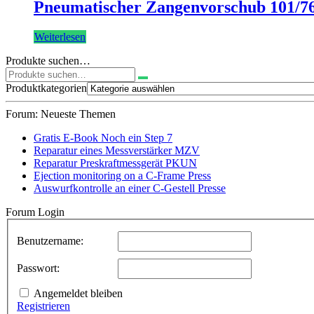
Pneumatischer Zangenvorschub 101/7
Weiterlesen
Produkte suchen…
Suchen
nach:
Produktkategorien
Forum: Neueste Themen
Gratis E-Book Noch ein Step 7
Reparatur eines Messverstärker MZV
Reparatur Preskraftmessgerät PKUN
Ejection monitoring on a C-Frame Press
Auswurfkontrolle an einer C-Gestell Presse
Forum Login
Benutzername:
Passwort:
Angemeldet bleiben
Registrieren