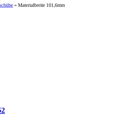
schübe
» Materialbreite 101,6mm
52